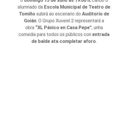
o
domingo 15 de xuño ás 19.00 h
, cando o
alumnado da
Escola Municipal de Teatro de
Tomiño
subirá ao escenario do
Auditorio de
Goián
. O Grupo Xuvenil 2 representará a
obra
“XL Pánico en Casa Pepe”
, unha
comedia para todos os públicos con
entrada
de balde ata completar aforo
.